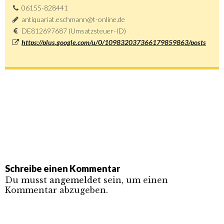
06155-828441
antiquariat.eschmann@t-online.de
DE812697687 (Umsatzsteuer-ID)
https://plus.google.com/u/0/109832037366179859863/posts
Schreibe einen Kommentar
Du musst
angemeldet
sein, um einen
Kommentar abzugeben.