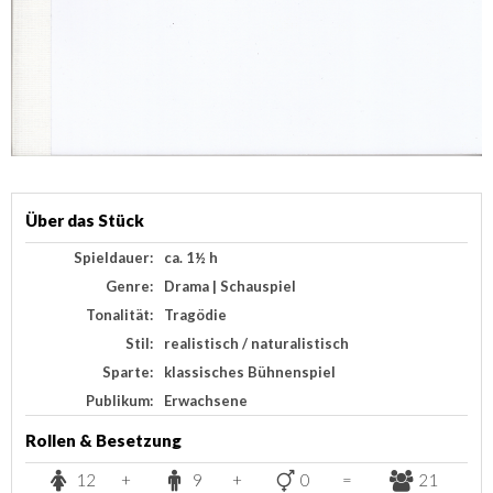
Über das Stück
Spieldauer:
ca. 1½ h
Genre:
Drama | Schauspiel
Tonalität:
Tragödie
Stil:
realistisch / naturalistisch
Sparte:
klassisches Bühnenspiel
Publikum:
Erwachsene
Rollen & Besetzung
12
+
9
+
0
=
21